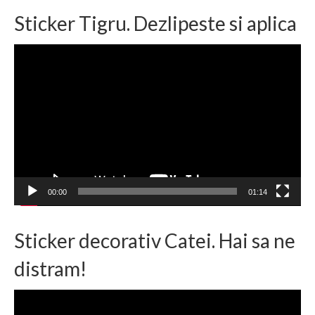
Sticker Tigru. Dezlipeste si aplica
Player
video
00:00
01:14
Sticker decorativ Catei. Hai sa ne
distram!
Player
video