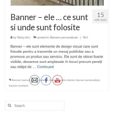
15
Banner – ele … ce sunt
APR. 2023
si unde sunt folosite
by
Sticky Art
|
posted in:
Bannere personalizate
|
0
Banner – ele sunt elemente de design vizual care sunt
folosite pentru a transmite un mesaj publicitar sau a
promova un produs sau serviciu. Ele sunt de obicei foarte
vizibile, deoarece sunt amplasate în locuri precum pereții
sau stâlpii de …
Continued
Banner
,
banner pentru exterior
,
banner pentru interior
,
banner personalizat
,
banner rezistent
Search
for: