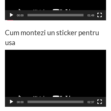
00:00
01:49
Cum montezi un sticker pentru
usa
Player
video
00:00
02:37