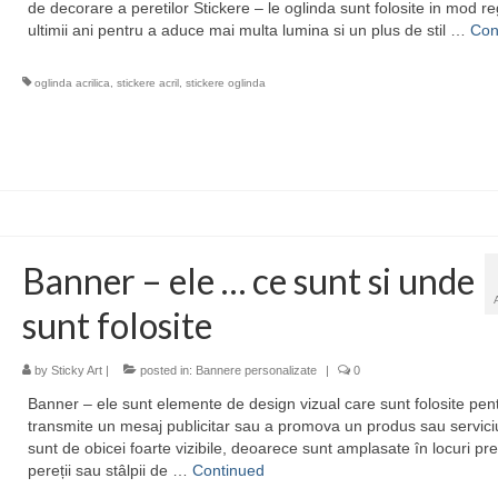
de decorare a peretilor Stickere – le oglinda sunt folosite in mod re
ultimii ani pentru a aduce mai multa lumina si un plus de stil …
Con
oglinda acrilica
,
stickere acril
,
stickere oglinda
Banner – ele … ce sunt si unde
sunt folosite
by
Sticky Art
|
posted in:
Bannere personalizate
|
0
Banner – ele sunt elemente de design vizual care sunt folosite pen
transmite un mesaj publicitar sau a promova un produs sau servici
sunt de obicei foarte vizibile, deoarece sunt amplasate în locuri p
pereții sau stâlpii de …
Continued