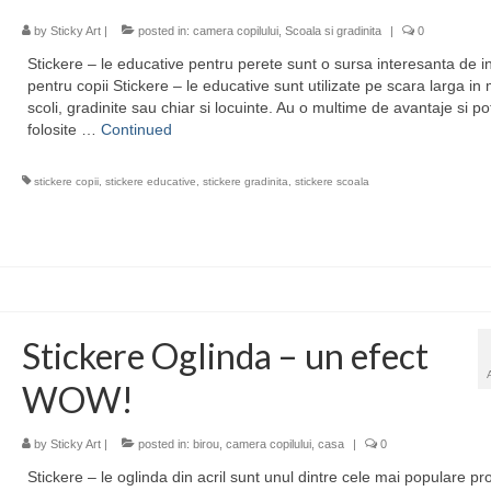
by
Sticky Art
|
posted in:
camera copilului
,
Scoala si gradinita
|
0
Stickere – le educative pentru perete sunt o sursa interesanta de i
pentru copii Stickere – le educative sunt utilizate pe scara larga in 
scoli, gradinite sau chiar si locuinte. Au o multime de avantaje si pot
folosite …
Continued
stickere copii
,
stickere educative
,
stickere gradinita
,
stickere scoala
Stickere Oglinda – un efect
WOW!
by
Sticky Art
|
posted in:
birou
,
camera copilului
,
casa
|
0
Stickere – le oglinda din acril sunt unul dintre cele mai populare p