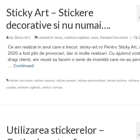
Sticky Art – Stickere
decorative si nu numai….
by
Sticky Art
|
posted in:
birou
,
camera copilului
,
casa
,
Intrebari frecvente
|
1
Ce am realizat in anul care a trecut. sticky-art.ro Pentru Sticky Art, 
2020 a fost plin de provocari, dar si multe realizari. Cu ajutorul vost
dragi clienti, am reusit sa facem o serie de investitii care ne-au pe
…
Continued
sticker decorativ
,
sticker masina
,
sticker perete
,
sticker personalizat
,
sticker podea
,
sticker
copiilor
,
stickere oglinda
,
tablou canvas
Utilizarea stickerelor –