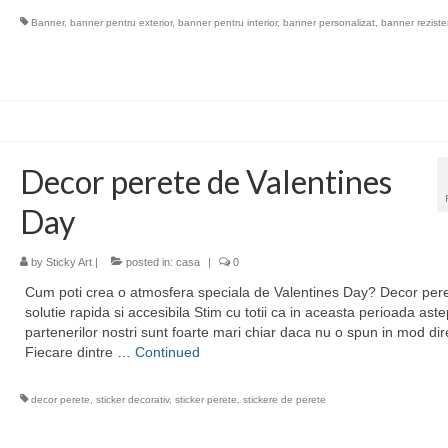
Banner
,
banner pentru exterior
,
banner pentru interior
,
banner personalizat
,
banner reziste
Decor perete de Valentines
Day
by
Sticky Art
|
posted in:
casa
|
0
Cum poti crea o atmosfera speciala de Valentines Day? Decor pere
solutie rapida si accesibila Stim cu totii ca in aceasta perioada aste
partenerilor nostri sunt foarte mari chiar daca nu o spun in mod dir
Fiecare dintre …
Continued
decor perete
,
sticker decorativ
,
sticker perete
,
stickere de perete