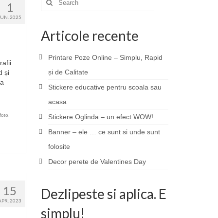
1
for:
IUN. 2025
Articole recente
Printare Poze Online – Simplu, Rapid
afii
și de Calitate
d și
 a
Stickere educative pentru scoala sau
acasa
 foto
,
Stickere Oglinda – un efect WOW!
Banner – ele … ce sunt si unde sunt
folosite
Decor perete de Valentines Day
15
Dezlipeste si aplica. E
APR. 2023
simplu!