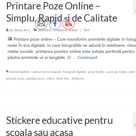
Printare Poze Online –
Simplu, Rapid și de Calitate
by
Sticky Art
|
posted in:
Ghiduri & Sfaturi
|
0
Printare poze online – Cum transformi amintirile digitale în fotogr
reale În era digitală, în care fotografiile se adună în telefoane, clou
rețele sociale, printarea pozelor online este soluția perfectă pentru
păstra amintirile vii și tangibile. O …
Continued
amintiri tipărite
,
cadouri personalizate
,
fotografii digitale
,
poze familie
,
poze pe hârtie
,
print
printare poze
,
printare poze online
,
rame foto
,
Sticky Art
Stickere educative pentru
scoala sau acasa