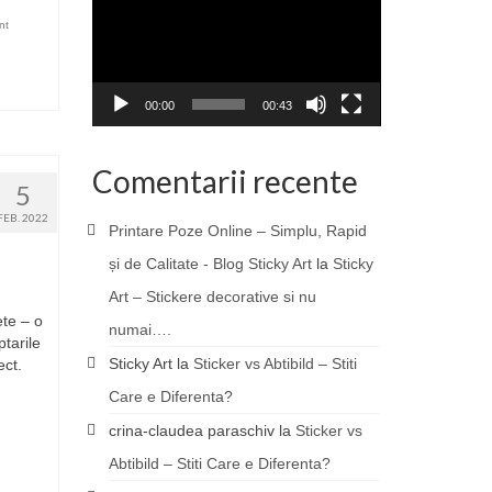
nt
00:00
00:43
Comentarii recente
5
FEB. 2022
Printare Poze Online – Simplu, Rapid
și de Calitate - Blog Sticky Art
la
Sticky
Art – Stickere decorative si nu
te – o
numai….
ptarile
Sticky Art
la
Sticker vs Abtibild – Stiti
ect.
Care e Diferenta?
crina-claudea paraschiv
la
Sticker vs
Abtibild – Stiti Care e Diferenta?