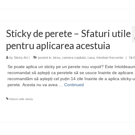
Sticky de perete – Sfaturi utile
pentru aplicarea acestuia
by
Sticky Art
|
posted in:
birou
,
camera copilului
,
casa
,
Intrebari frecvente
|
0
Se poate aplica un sticky pe un perete nou vopsit? Este întotdeau
recomandat să aștepți ca peretele să se usuce înainte de aplicare. 
recomandăm să aștepți cel puțin 14 zile înainte de a aplica sticky-u
perete. Acesta nu va avea …
Continued
sfaturi utile sticky