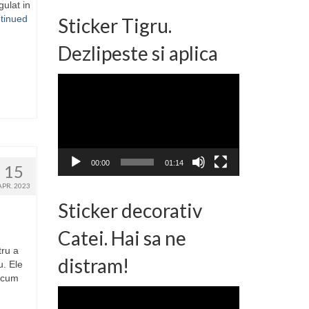
gulat in
tinued
Sticker Tigru.
Dezlipeste si aplica
Player
video
00:00
01:14
15
APR. 2023
Sticker decorativ
Catei. Hai sa ne
tru a
distram!
u. Ele
recum
Player
video