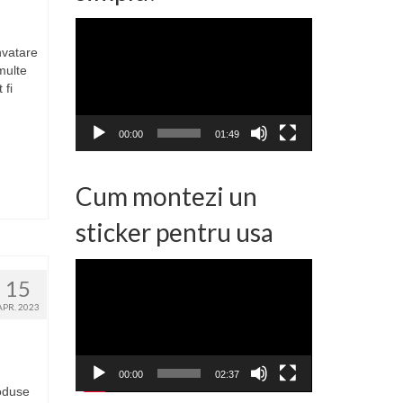
Player
video
nvatare
multe
 fi
00:00
01:49
Cum montezi un
sticker pentru usa
Player
15
video
APR. 2023
00:00
02:37
roduse