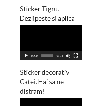
Sticker Tigru.
Dezlipeste si aplica
Player
video
00:00
01:14
Sticker decorativ
Catei. Hai sa ne
distram!
Player
video