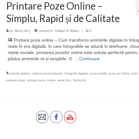
Printare Poze Online –
Simplu, Rapid și de Calitate
by
Sticky Art
|
posted in:
Ghiduri & Sfaturi
|
0
Printare poze online – Cum transformi amintirile digitale în fotogr
reale În era digitală, în care fotografiile se adună în telefoane, clou
rețele sociale, printarea pozelor online este soluția perfectă pentru
păstra amintirile vii și tangibile. O …
Continued
amintiri tipărite
,
cadouri personalizate
,
fotografii digitale
,
poze familie
,
poze pe hârtie
,
print
printare poze
,
printare poze online
,
rame foto
,
Sticky Art