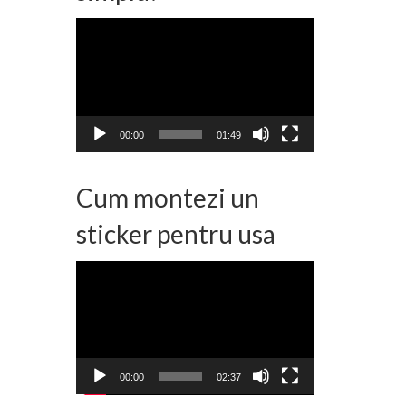
Player
video
00:00
01:49
Cum montezi un
sticker pentru usa
Player
video
00:00
02:37