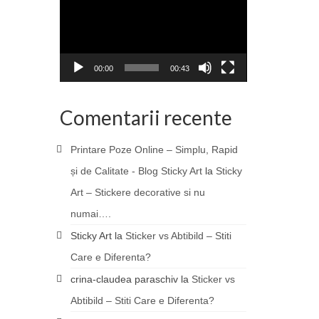
00:00
00:43
Comentarii recente
Printare Poze Online – Simplu, Rapid
și de Calitate - Blog Sticky Art
la
Sticky
Art – Stickere decorative si nu
numai….
Sticky Art
la
Sticker vs Abtibild – Stiti
Care e Diferenta?
crina-claudea paraschiv
la
Sticker vs
Abtibild – Stiti Care e Diferenta?