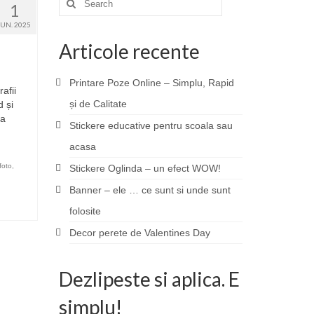
1
for:
IUN. 2025
Articole recente
Printare Poze Online – Simplu, Rapid
afii
și de Calitate
d și
 a
Stickere educative pentru scoala sau
acasa
 foto
,
Stickere Oglinda – un efect WOW!
Banner – ele … ce sunt si unde sunt
folosite
Decor perete de Valentines Day
Dezlipeste si aplica. E
simplu!