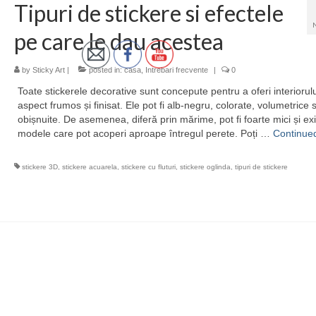
Tipuri de stickere si efectele
pe care le dau acestea
by
Sticky Art
|
posted in:
casa
,
Intrebari frecvente
|
0
Toate stickerele decorative sunt concepute pentru a oferi interiorul
aspect frumos și finisat. Ele pot fi alb-negru, colorate, volumetrice 
obișnuite. De asemenea, diferă prin mărime, pot fi foarte mici și exi
modele care pot acoperi aproape întregul perete. Poți …
Continue
stickere 3D
,
stickere acuarela
,
stickere cu fluturi
,
stickere oglinda
,
tipuri de stickere