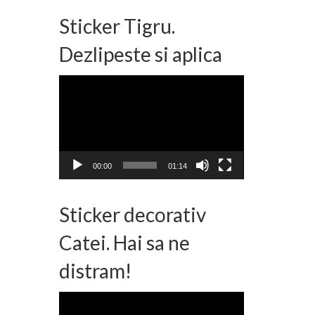
Sticker Tigru.
Dezlipeste si aplica
Player
video
00:00
01:14
Sticker decorativ
Catei. Hai sa ne
distram!
Player
video