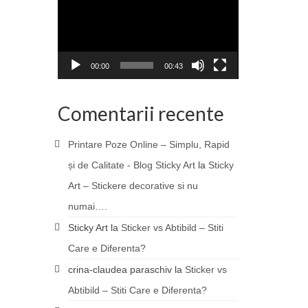
00:00
00:43
Comentarii recente
Printare Poze Online – Simplu, Rapid
și de Calitate - Blog Sticky Art
la
Sticky
Art – Stickere decorative si nu
numai….
Sticky Art
la
Sticker vs Abtibild – Stiti
Care e Diferenta?
crina-claudea paraschiv
la
Sticker vs
Abtibild – Stiti Care e Diferenta?