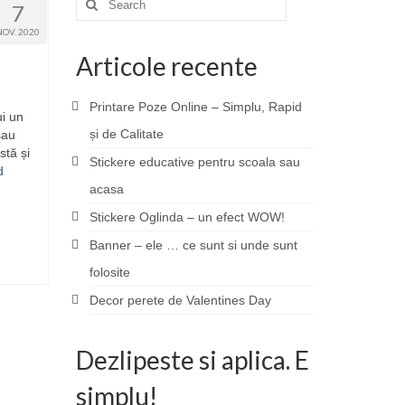
7
for:
NOV. 2020
Articole recente
Printare Poze Online – Simplu, Rapid
ui un
și de Calitate
sau
stă și
Stickere educative pentru scoala sau
d
acasa
Stickere Oglinda – un efect WOW!
Banner – ele … ce sunt si unde sunt
folosite
Decor perete de Valentines Day
Dezlipeste si aplica. E
simplu!