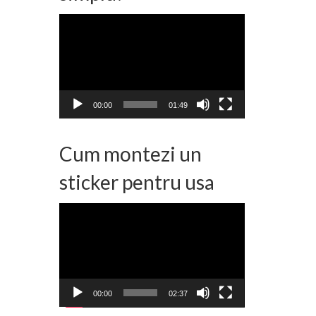
Player
video
00:00
01:49
Cum montezi un
sticker pentru usa
Player
video
00:00
02:37